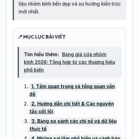
liệu nhôm kính bền đẹp và xu hướng kiến trúc
mới nhất.
📍 MỤC LỤC BÀI VIẾT
Tìm hiểu thêm:
Bảng giá cửa nhôm
kính 2026: Tổng hợp từ các thương hiệu
phổ biến
1. Tầm quan trọng và tổng quan vấn
đề
2. Hướng dẫn chi tiết & Các nguyên
tắc cốt lõi
3. Bảng so sánh các chỉ số và dữ liệu
thực tế
4. Những sai lầm phổ biến và cảnh báo