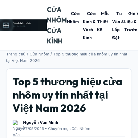
CỬA
Cửa
Cửa
Mẫu
Tư
Giá 
NHÔM
Nhôm
Kính &
Thiết
Vấn &
Liệu &
CỬA
Vách
Kế
Lắp
Trườn
Kính
Đặt
KÍNH
Trang chủ
/
Cửa Nhôm
/ Top 5 thương hiệu cửa nhôm uy tín nhất
tại Việt Nam 2026
Top 5 thương hiệu cửa
nhôm uy tín nhất tại
Việt Nam 2026
Nguyễn Văn Minh
27/05/2026 • Chuyên mục Cửa Nhôm