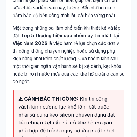
chính là giải pháp kinh tế nhất giúp tiết kiệm chi phí
sửa chữa sai lầm sau này, hướng đến những giá trị
đảm bảo độ bền công trình lâu dài bền vững nhất.
Một trong những sai lầm phổ biến khi thiết kế và lắp
đặt
Top 5 thương hiệu cửa nhôm uy tín nhất tại
Việt Nam 2026
là việc ham rẻ lựa chọn các đơn vị
thi công không chuyên nghiệp hoặc sử dụng phụ
kiện hàng nhái kém chất lượng. Cửa nhôm kính sau
một thời gian ngắn vận hành sẽ bị xệ cánh, kẹt khóa
hoặc bị rò rỉ nước mưa qua các khe hở gioăng cao su
co ngót.
⚠️ CẢNH BÁO THI CÔNG:
Khi thi công
vách kính cường lực khổ lớn, bắt buộc
phải sử dụng keo silicon chuyên dụng đạt
tiêu chuẩn kết cấu và có khe hở co giãn
phù hợp để tránh nguy cơ ứng suất nhiệt