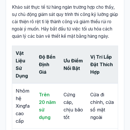
Khảo sát thực tế từ hàng ngàn trường hợp cho thấy,
sự chủ động giám sát quy trình thi công kỹ lưỡng giúp
cải thiện rõ rệt tỉ lệ thành công và giảm thiểu rủi ro
ngoài ý muốn. Hãy bắt đầu từ việc tối ưu hóa cách
quản lý các bản vẽ thiết kế mặt bằng hàng ngày.
Vật
Độ Bền
Vị Trí Lắp
Liệu
Ưu Điểm
Định
Đặt Thích
Sử
Nổi Bật
Giá
Hợp
Dụng
Nhôm
Trên
Cứng
Cửa đi
hệ
20 năm
cáp,
chính, cửa
Xingfa
sử
chịu bão
sổ mặt
cao
dụng
tốt
ngoài
cấp