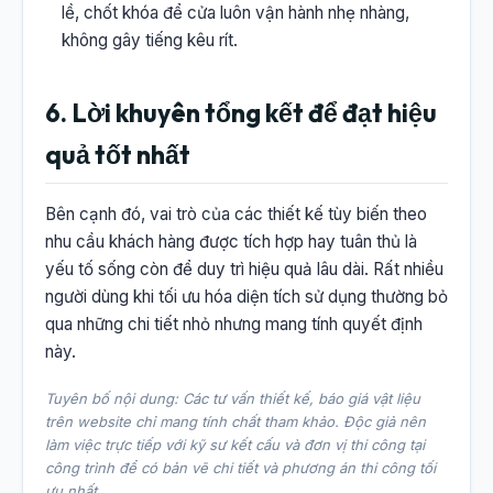
lề, chốt khóa để cửa luôn vận hành nhẹ nhàng,
không gây tiếng kêu rít.
6. Lời khuyên tổng kết để đạt hiệu
quả tốt nhất
Bên cạnh đó, vai trò của các thiết kế tùy biến theo
nhu cầu khách hàng được tích hợp hay tuân thủ là
yếu tố sống còn để duy trì hiệu quả lâu dài. Rất nhiều
người dùng khi tối ưu hóa diện tích sử dụng thường bỏ
qua những chi tiết nhỏ nhưng mang tính quyết định
này.
Tuyên bố nội dung: Các tư vấn thiết kế, báo giá vật liệu
trên website chỉ mang tính chất tham khảo. Độc giả nên
làm việc trực tiếp với kỹ sư kết cấu và đơn vị thi công tại
công trình để có bản vẽ chi tiết và phương án thi công tối
ưu nhất.