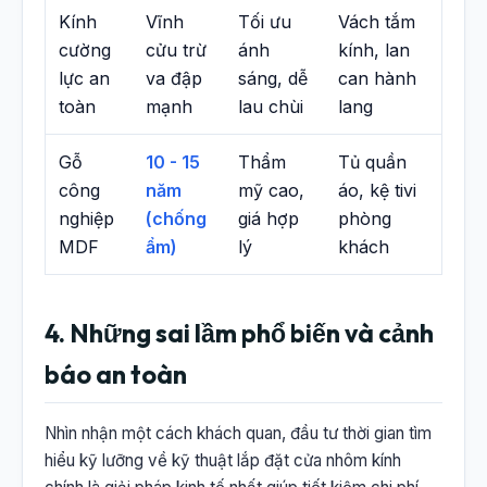
Kính
Vĩnh
Tối ưu
Vách tắm
cường
cửu trừ
ánh
kính, lan
lực an
va đập
sáng, dễ
can hành
toàn
mạnh
lau chùi
lang
Gỗ
10 - 15
Thẩm
Tủ quần
công
năm
mỹ cao,
áo, kệ tivi
nghiệp
(chống
giá hợp
phòng
MDF
ẩm)
lý
khách
4. Những sai lầm phổ biến và cảnh
báo an toàn
Nhìn nhận một cách khách quan, đầu tư thời gian tìm
hiểu kỹ lưỡng về kỹ thuật lắp đặt cửa nhôm kính