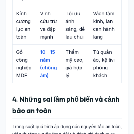
Kính
Vĩnh
Tối ưu
Vách tắm
cường
cửu trừ
ánh
kính, lan
lực an
va đập
sáng, dễ
can hành
toàn
mạnh
lau chùi
lang
Gỗ
10 - 15
Thẩm
Tủ quần
công
năm
mỹ cao,
áo, kệ tivi
nghiệp
(chống
giá hợp
phòng
MDF
ẩm)
lý
khách
4. Những sai lầm phổ biến và cảnh
báo an toàn
Trong suốt quá trình áp dụng các nguyên tắc an toàn,