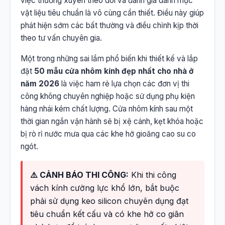
việc thường xuyên theo dõi và đánh giá danh mục
vật liệu tiêu chuẩn là vô cùng cần thiết. Điều này giúp
phát hiện sớm các bất thường và điều chỉnh kịp thời
theo tư vấn chuyên gia.
Một trong những sai lầm phổ biến khi thiết kế và lắp
đặt
50 mẫu cửa nhôm kính đẹp nhất cho nhà ở
năm 2026
là việc ham rẻ lựa chọn các đơn vị thi
công không chuyên nghiệp hoặc sử dụng phụ kiện
hàng nhái kém chất lượng. Cửa nhôm kính sau một
thời gian ngắn vận hành sẽ bị xệ cánh, kẹt khóa hoặc
bị rò rỉ nước mưa qua các khe hở gioăng cao su co
ngót.
⚠️ CẢNH BÁO THI CÔNG:
Khi thi công
vách kính cường lực khổ lớn, bắt buộc
phải sử dụng keo silicon chuyên dụng đạt
tiêu chuẩn kết cấu và có khe hở co giãn