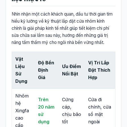
Nhìn nhận một cách khách quan, đầu tư thời gian tìm
hiểu kỹ lưỡng về kỹ thuật lắp đặt cửa nhôm kính
chính là giải pháp kinh tế nhất giúp tiết kiệm chi phí
sửa chữa sai lầm sau này, hướng đến những giá trị
nâng tầm thẩm mỹ cho ngôi nhà bền vững nhất.
Vật
Độ Bền
Vị Trí Lắp
Liệu
Ưu Điểm
Định
Đặt Thích
Sử
Nổi Bật
Giá
Hợp
Dụng
Nhôm
Trên
Cứng
Cửa đi
hệ
20 năm
cáp,
chính, cửa
Xingfa
sử
chịu bão
sổ mặt
cao
dụng
tốt
ngoài
cấp