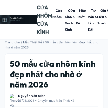
CỬA
Cửa
Cửa
Mẫu
Tư
Giá 
NHÔM
Nhôm
Kính &
Thiết
Vấn &
Liệu &
CỬA
Vách
Kế
Lắp
Trườn
Kính
Đặt
KÍNH
Trang chủ
/
Mẫu Thiết Kế
/ 50 mẫu cửa nhôm kính đẹp nhất cho
nhà ở năm 2026
50 mẫu cửa nhôm kính
đẹp nhất cho nhà ở
năm 2026
Nguyễn Văn Minh
27/05/2026 • Chuyên mục Mẫu Thiết Kế