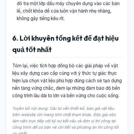
đó tra một lớp dầu máy chuyên dụng vào các bản
lề, chốt khóa để cửa luôn vận hành nhẹ nhàng,
không gây tiếng kêu rít.
6. Lời khuyên tổng kết để đạt hiệu
quả tốt nhất
Tóm lại, việc tích hợp đồng bộ các giải pháp về vật
liệu xây dựng cao cấp cùng với ý thức tự giác thực
hiện lựa chọn vật liệu phù hợp đúng cách sẽ tạo dựng
nền tảng vững chắc, đem lại những đảm bảo độ bền
công trình lâu dài to lớn và bền vững cho cuộc sống.
Tuyên bố nội dung: Các tư vấn thiết kế, báo giá vật liệu
trên website chỉ mang tính chất tham khảo. Độc giả nên
làm việc trực tiếp với kỹ sư kết cấu và đơn vị thi công tại
công trình để có bản vẽ chi tiết và phương án thi công tối
ưu nhất.