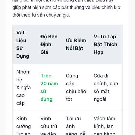
giúp phát hiện sớm các bất thường và điều chỉnh kịp
thời theo tư vấn chuyên gia.
Vật
Độ Bền
Vị Trí Lắp
Liệu
Ưu Điểm
Định
Đặt Thích
Sử
Nổi Bật
Giá
Hợp
Dụng
Nhôm
Trên
Cứng
Cửa đi
hệ
20 năm
cáp,
chính, cửa
Xingfa
sử
chịu bão
sổ mặt
cao
dụng
tốt
ngoài
cấp
Kính
Vĩnh
Tối ưu
Vách tắm
cường
cửu trừ
ánh
kính, lan
lực an
va đập
sáng, dễ
can hành