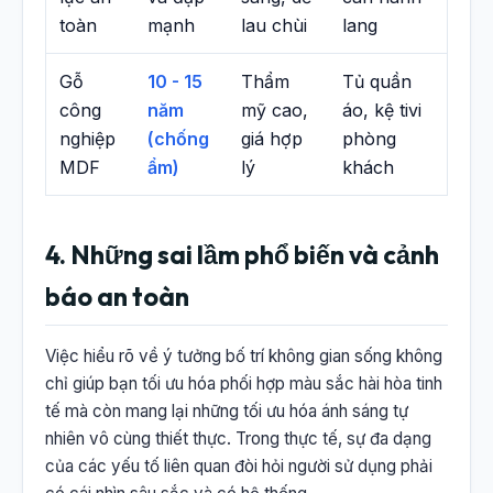
toàn
mạnh
lau chùi
lang
Gỗ
10 - 15
Thẩm
Tủ quần
công
năm
mỹ cao,
áo, kệ tivi
nghiệp
(chống
giá hợp
phòng
MDF
ẩm)
lý
khách
4. Những sai lầm phổ biến và cảnh
báo an toàn
Việc hiểu rõ về ý tưởng bố trí không gian sống không
chỉ giúp bạn tối ưu hóa phối hợp màu sắc hài hòa tinh
tế mà còn mang lại những tối ưu hóa ánh sáng tự
nhiên vô cùng thiết thực. Trong thực tế, sự đa dạng
của các yếu tố liên quan đòi hỏi người sử dụng phải