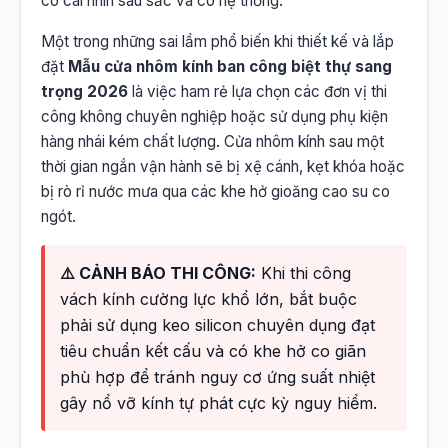
có cái nhìn sâu sắc và có hệ thống.
Một trong những sai lầm phổ biến khi thiết kế và lắp
đặt
Mẫu cửa nhôm kính ban công biệt thự sang
trọng 2026
là việc ham rẻ lựa chọn các đơn vị thi
công không chuyên nghiệp hoặc sử dụng phụ kiện
hàng nhái kém chất lượng. Cửa nhôm kính sau một
thời gian ngắn vận hành sẽ bị xệ cánh, kẹt khóa hoặc
bị rò rỉ nước mưa qua các khe hở gioăng cao su co
ngót.
⚠️ CẢNH BÁO THI CÔNG:
Khi thi công
vách kính cường lực khổ lớn, bắt buộc
phải sử dụng keo silicon chuyên dụng đạt
tiêu chuẩn kết cấu và có khe hở co giãn
phù hợp để tránh nguy cơ ứng suất nhiệt
gây nổ vỡ kính tự phát cực kỳ nguy hiểm.