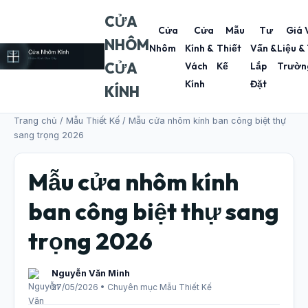
CỬA
Cửa
Cửa
Mẫu
Tư
Giá 
NHÔM
Nhôm
Kính &
Thiết
Vấn &
Liệu &
CỬA
Vách
Kế
Lắp
Trườn
Kính
Đặt
KÍNH
Trang chủ
/
Mẫu Thiết Kế
/ Mẫu cửa nhôm kính ban công biệt thự
sang trọng 2026
Mẫu cửa nhôm kính
ban công biệt thự sang
trọng 2026
Nguyễn Văn Minh
27/05/2026 • Chuyên mục Mẫu Thiết Kế