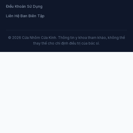
Điều Khoản Sử Dụng
Liên Hệ Ban Biên Tập
© 2026 Cửa Nhôm Cửa Kính. Thông tin y khoa tham khảo, không thể
thay thế cho chỉ định điều trị của bác sĩ.